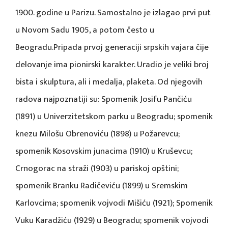
1900. godine u Parizu. Samostalno je izlagao prvi put
u Novom Sadu 1905, a potom često u
Beogradu.Pripada prvoj generaciji srpskih vajara čije
delovanje ima pionirski karakter. Uradio je veliki broj
bista i skulptura, ali i medalja, plaketa. Od njegovih
radova najpoznatiji su: Spomenik Josifu Pančiću
(1891) u Univerzitetskom parku u Beogradu; spomenik
knezu Milošu Obrenoviću (1898) u Požarevcu;
spomenik Kosovskim junacima (1910) u Kruševcu;
Crnogorac na straži (1903) u pariskoj opštini;
spomenik Branku Radičeviću (1899) u Sremskim
Karlovcima; spomenik vojvodi Mišiću (1921); Spomenik
Vuku Karadžiću (1929) u Beogradu; spomenik vojvodi