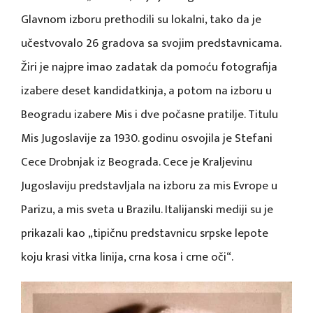
Glavnom izboru prethodili su lokalni, tako da je
učestvovalo 26 gradova sa svojim predstavnicama.
Žiri je najpre imao zadatak da pomoću fotografija
izabere deset kandidatkinja, a potom na izboru u
Beogradu izabere Mis i dve počasne pratilje. Titulu
Mis Jugoslavije za 1930. godinu osvojila je Stefani
Cece Drobnjak iz Beograda. Cece je Kraljevinu
Jugoslaviju predstavljala na izboru za mis Evrope u
Parizu, a mis sveta u Brazilu. Italijanski mediji su je
prikazali kao „tipičnu predstavnicu srpske lepote
koju krasi vitka linija, crna kosa i crne oči“.