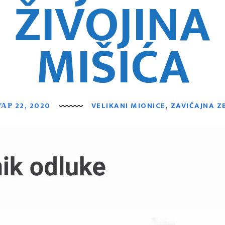
ŽIVOJINA
MIŠIĆA
АР 22, 2020
VELIKANI MIONICE
,
ZAVIČAJNA Z