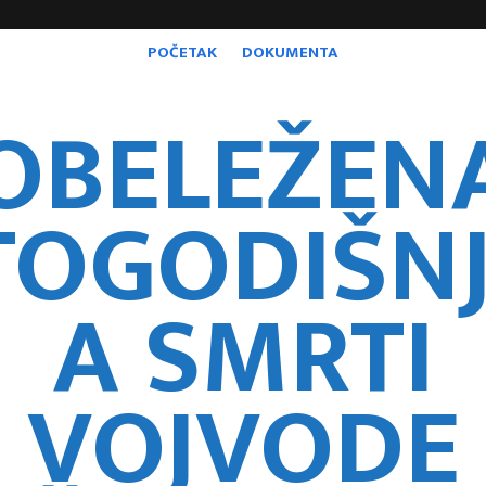
POČETAK
DOKUMENTA
OBELEŽEN
TOGODIŠNJ
A SMRTI
VOJVODE