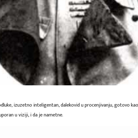
odluke, izuzetno inteligentan, dalekovid u procenjivanju, gotovo kao
poran u viziji, i da je nametne.