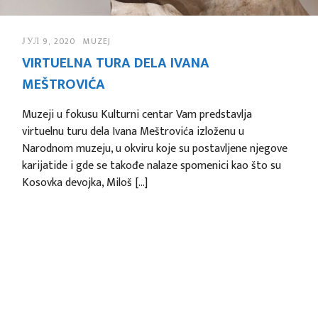
ЈУЛ 9, 2020
MUZEJ
VIRTUELNA TURA DELA IVANA
MEŠTROVIĆA
Muzeji u fokusu Kulturni centar Vam predstavlja
virtuelnu turu dela Ivana Meštrovića izloženu u
Narodnom muzeju, u okviru koje su postavljene njegove
karijatide i gde se takođe nalaze spomenici kao što su
Kosovka devojka, Miloš […]